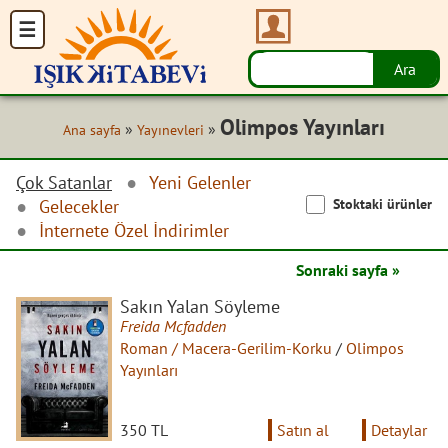
Olimpos Yayınları
»
»
Ana sayfa
Yayınevleri
Çok Satanlar
Yeni Gelenler
Stoktaki ürünler
Gelecekler
İnternete Özel İndirimler
Sonraki sayfa »
Sakın Yalan Söyleme
Freida Mcfadden
Roman / Macera-Gerilim-Korku
/
Olimpos
Yayınları
350 TL
Satın al
Detaylar