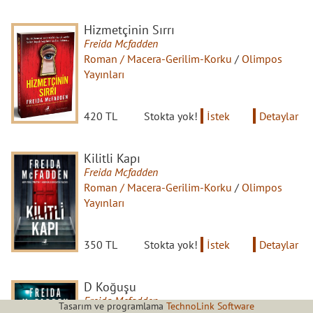
Hizmetçinin Sırrı
Freida Mcfadden
Roman / Macera-Gerilim-Korku
/
Olimpos
Yayınları
420 TL
Stokta yok!
İstek
Detaylar
Kilitli Kapı
Freida Mcfadden
Roman / Macera-Gerilim-Korku
/
Olimpos
Yayınları
350 TL
Stokta yok!
İstek
Detaylar
D Koğuşu
Freida Mcfadden
Tasarım ve programlama
TechnoLink Software