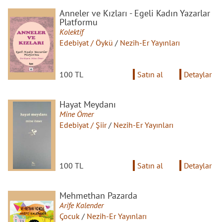
Anneler ve Kızları - Egeli Kadın Yazarlar
Platformu
Kolektif
Edebiyat / Öykü
/
Nezih-Er Yayınları
100 TL
Satın al
Detaylar
Hayat Meydanı
Mine Ömer
Edebiyat / Şiir
/
Nezih-Er Yayınları
100 TL
Satın al
Detaylar
Mehmethan Pazarda
Arife Kalender
Çocuk
/
Nezih-Er Yayınları