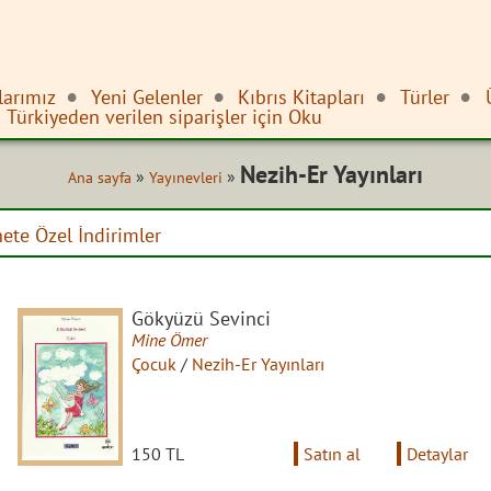
larımız
Yeni Gelenler
Kıbrıs Kitapları
Türler
Türkiyeden verilen siparişler için Oku
Nezih-Er Yayınları
»
»
Ana sayfa
Yayınevleri
nete Özel İndirimler
Gökyüzü Sevinci
Mine Ömer
Çocuk
/
Nezih-Er Yayınları
150 TL
Satın al
Detaylar