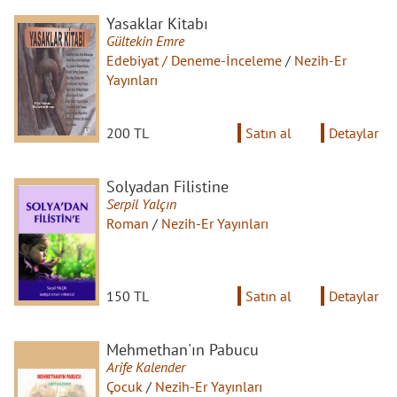
Yasaklar Kitabı
Gültekin Emre
Edebiyat / Deneme-İnceleme
/
Nezih-Er
Yayınları
200 TL
Satın al
Detaylar
Solyadan Filistine
Serpil Yalçın
Roman
/
Nezih-Er Yayınları
150 TL
Satın al
Detaylar
Mehmethan'ın Pabucu
Arife Kalender
Çocuk
/
Nezih-Er Yayınları