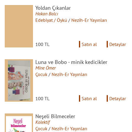
Yoldan Çıkanlar
Hakan Balcı
Edebiyat / Öykü
/
Nezih-Er Yayınları
100 TL
Satın al
Detaylar
Luna ve Bobo - minik kedicikler
Mine Ömer
Çocuk
/
Nezih-Er Yayınları
100 TL
Satın al
Detaylar
Neşeli Bilmeceler
Kolektif
Çocuk
/
Nezih-Er Yayınları