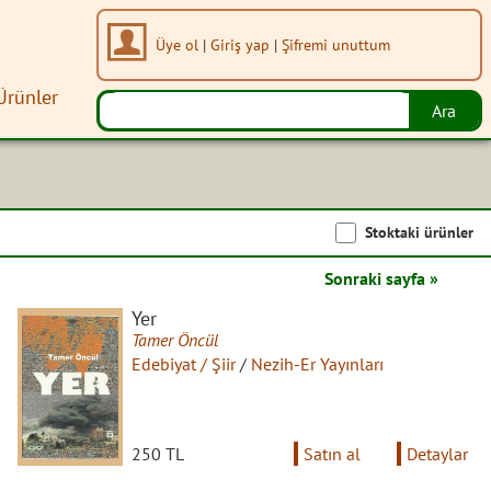
Üye ol
|
Giriş yap
|
Şifremi unuttum
Ürünler
Stoktaki ürünler
Sonraki sayfa »
Yer
Tamer Öncül
Edebiyat / Şiir
/
Nezih-Er Yayınları
250 TL
Satın al
Detaylar