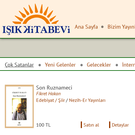
Ana Sayfa
Bizim Yayın
Çok Satanlar
Yeni Gelenler
Gelecekler
İnter
Son Ruznameci
Fikret Hakan
Edebiyat / Şiir
/
Nezih-Er Yayınları
100 TL
Satın al
Detaylar