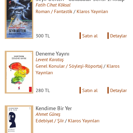
Fatih Cihat Köksal
Roman / Fantastik
/
Klaros Yayınları
300 TL
Satın al
Detaylar
Deneme Yayını
Levent Karataş
Genel Konular / Söyleşi-Röportaj
/
Klaros
Yayınları
280 TL
Satın al
Detaylar
Kendime Bir Yer
Ahmet Güneş
Edebiyat / Şiir
/
Klaros Yayınları