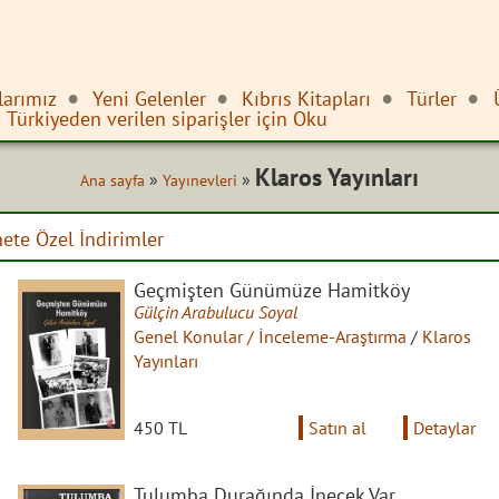
larımız
Yeni Gelenler
Kıbrıs Kitapları
Türler
Türkiyeden verilen siparişler için Oku
Klaros Yayınları
»
»
Ana sayfa
Yayınevleri
nete Özel İndirimler
Geçmişten Günümüze Hamitköy
Gülçin Arabulucu Soyal
Genel Konular / İnceleme-Araştırma
/
Klaros
Yayınları
450 TL
Satın al
Detaylar
Tulumba Durağında İnecek Var