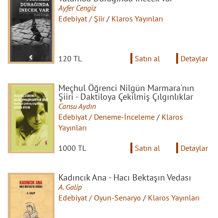
Ayfer Cengiz
Edebiyat / Şiir
/
Klaros Yayınları
120 TL
Satın al
Detaylar
Meçhul Öğrenci Nilgün Marmara'nın
Şiiri - Daktiloya Çekilmiş Çılgınlıklar
Cansu Aydın
Edebiyat / Deneme-İnceleme
/
Klaros
Yayınları
1000 TL
Satın al
Detaylar
Kadıncık Ana - Hacı Bektaşın Vedası
A. Galip
Edebiyat / Oyun-Senaryo
/
Klaros Yayınları