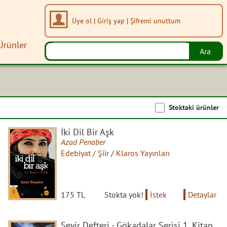
Üye ol
|
Giriş yap
|
Şifremi unuttum
Ürünler
Stoktaki ürünler
İki Dil Bir Aşk
Azad Penaber
Edebiyat / Şiir
/
Klaros Yayınları
175 TL
Stokta yok!
İstek
Detaylar
Seyir Defteri - Gökadalar Serisi 1. Kitap