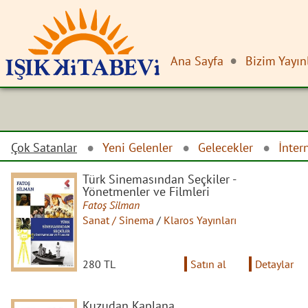
Ana Sayfa
Bizim Yayın
Çok Satanlar
Yeni Gelenler
Gelecekler
İnter
Türk Sinemasından Seçkiler -
Yönetmenler ve Filmleri
Fatoş Silman
Sanat / Sinema
/
Klaros Yayınları
280 TL
Satın al
Detaylar
Kuzudan Kaplana