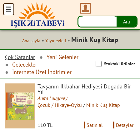
Minik Kuş Kitap
»
»
Ana sayfa
Yayınevleri
Çok Satanlar
Yeni Gelenler
Stoktaki ürünler
Gelecekler
İnternete Özel İndirimler
Tavşanın İlkbahar Hediyesi Doğada Bir
Yıl
Anita Loughrey
Çocuk / Hikaye-Öykü
/
Minik Kuş Kitap
110 TL
Satın al
Detaylar