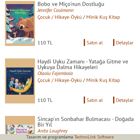
Bobo ve Miço'nun Dostluğu
Jennifer Coulmann
Çocuk / Hikaye-Öykü
/
Minik Kuş Kitap
110 TL
Satın al
Detaylar
Haydi Uyku Zamanı - Yatağa Gitme ve
Uykuya Dalma Hikayeleri
Olaolu Fajembola
Çocuk / Hikaye-Öykü
/
Minik Kuş Kitap
110 TL
Satın al
Detaylar
Sincap'ın Sonbahar Bulmacası - Doğada
Bir Yıl
Anita Loughrey
Tasarım ve programlama
TechnoLink Software
Çocuk / Hikaye-Öykü
/
Minik Kuş Kitap