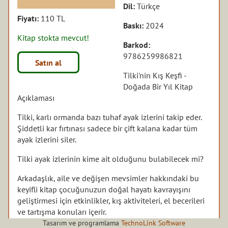
Dil:
Türkçe
Fiyatı:
110 TL
Baskı:
2024
Kitap stokta mevcut!
Barkod:
9786259986821
Satın al
Tilki'nin Kış Keşfi -
Doğada Bir Yıl Kitap
Açıklaması
Tilki, karlı ormanda bazı tuhaf ayak izlerini takip eder.
Şiddetli kar fırtınası sadece bir çift kalana kadar tüm
ayak izlerini siler.
Tilki ayak izlerinin kime ait olduğunu bulabilecek mi?
Arkadaşlık, aile ve değişen mevsimler hakkındaki bu
keyifli kitap çocuğunuzun doğal hayatı kavrayışını
geliştirmesi için etkinlikler, kış aktiviteleri, el becerileri
ve tartışma konuları içerir.
Tasarım ve programlama
TechnoLink Software