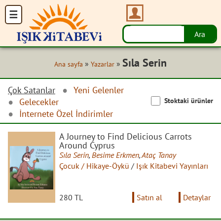
Sıla Serin
»
»
Ana sayfa
Yazarlar
Çok Satanlar
Yeni Gelenler
Stoktaki ürünler
Gelecekler
İnternete Özel İndirimler
A Journey to Find Delicious Carrots
Around Cyprus
Sıla Serin
,
Besime Erkmen
,
Ataç Tanay
Çocuk / Hikaye-Öykü
/
Işık Kitabevi Yayınları
280 TL
Satın al
Detaylar