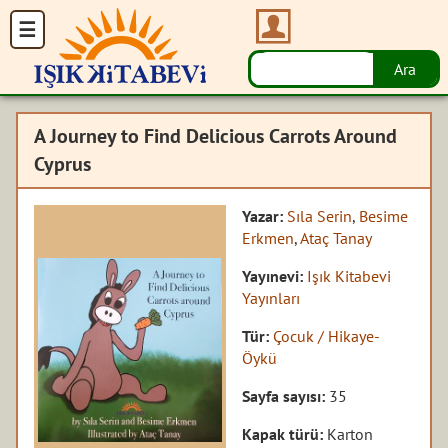
A Journey to Find Delicious Carrots Around
Cyprus
Yazar:
Sıla Serin
,
Besime
Erkmen
,
Ataç Tanay
Yayınevi:
Işık Kitabevi
Yayınları
Tür:
Çocuk / Hikaye-
Öykü
Sayfa sayısı:
35
Kapak türü:
Karton