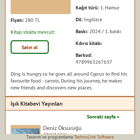
Kağıt türü:
1. Hamur
Dil:
İngilizce
Fiyatı:
280 TL
Baskı:
2024 / 1. baskı
Kitap stokta mevcut!
Kıbrıs kitabı
Satın al
Barkod:
9789963267637
Ding is hungry so he goes all around Cyprus to find his
favourite food - carrots. During his journey, he makes
new friends and discovers new places.
Işık Kitabevi Yayınları
Sonraki sayfa »
Deniz Öksürüğü
Ahmet Uçar
Tasarım ve programlama
TechnoLink Software