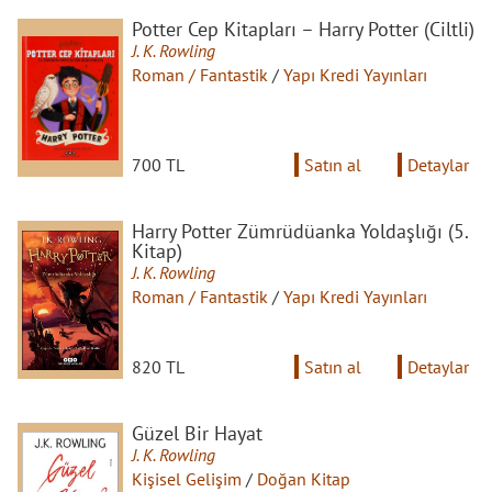
Potter Cep Kitapları – Harry Potter (Ciltli)
J. K. Rowling
Roman / Fantastik
/
Yapı Kredi Yayınları
700 TL
Satın al
Detaylar
Harry Potter Zümrüdüanka Yoldaşlığı (5.
Kitap)
J. K. Rowling
Roman / Fantastik
/
Yapı Kredi Yayınları
820 TL
Satın al
Detaylar
Güzel Bir Hayat
J. K. Rowling
Kişisel Gelişim
/
Doğan Kitap