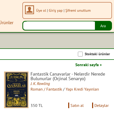
Üye ol
|
Giriş yap
|
Şifremi unuttum
Ürünler
Stoktaki ürünler
Sonraki sayfa »
Fantastik Canavarlar - Nelerdir Nerede
Bulunurlar (Orjinal Senaryo)
J. K. Rowling
Roman / Fantastik
/
Yapı Kredi Yayınları
350 TL
Satın al
Detaylar