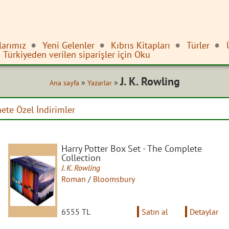
larımız
Yeni Gelenler
Kıbrıs Kitapları
Türler
Türkiyeden verilen siparişler için Oku
J. K. Rowling
»
»
Ana sayfa
Yazarlar
nete Özel İndirimler
Harry Potter Box Set - The Complete
Collection
J. K. Rowling
Roman
/
Bloomsbury
6555 TL
Satın al
Detaylar