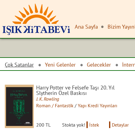
Ana Sayfa
Bizim Yayın
Çok Satanlar
Yeni Gelenler
Gelecekler
İnter
Harry Potter ve Felsefe Taşı 20. Yıl
Slytherin Özel Baskısı
J. K. Rowling
Roman / Fantastik
/
Yapı Kredi Yayınları
200 TL
Stokta yok!
İstek
Detaylar