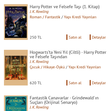
Harry Potter ve Felsefe Taşı (1. Kitap)
J. K. Rowling
Roman / Fantastik
/
Yapı Kredi Yayınları
250 TL
Satın al
Detaylar
Hogwarts’ta Yeni Yıl (Ciltli) - Harry Potter
ve Felsefe Taşından
J. K. Rowling
Çocuk / Hikaye-Öykü
/
Yapı Kredi Yayınları
620 TL
Satın al
Detaylar
Fantastik Canavarlar - Grindewald'ın
Suçları (Orijinal Senaryo)
J. K. Rowling