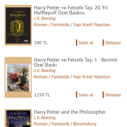
Harry Potter ve Felsefe Taşı 20. Yıl
Hufflepuff Özel Baskısı
J. K. Rowling
Roman / Fantastik
/
Yapı Kredi Yayınları
200 TL
Satın al
Detaylar
Harry Potter ve Felsefe Taşı 1 - Resimli
Özel Baskı
J. K. Rowling
Roman / Fantastik
/
Yapı Kredi Yayınları
1250 TL
Satın al
Detaylar
Harry Potter and the Philosopher
J. K. Rowling
Roman / Fantastik
/
Bloomsbury