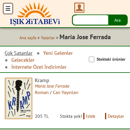
Maria Jose Ferrada
»
»
Ana sayfa
Yazarlar
Çok Satanlar
Yeni Gelenler
Stoktaki ürünler
Gelecekler
İnternete Özel İndirimler
Kramp
Maria Jose Ferrada
Roman
/
Can Yayınları
205 TL
Stokta yok!
İstek
Detaylar