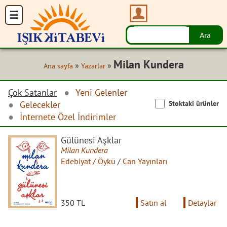
Milan Kundera
»
»
Ana sayfa
Yazarlar
Çok Satanlar
Yeni Gelenler
Stoktaki ürünler
Gelecekler
İnternete Özel İndirimler
Gülünesi Aşklar
Milan Kundera
Edebiyat / Öykü
/
Can Yayınları
350 TL
Satın al
Detaylar