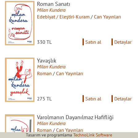
Roman Sanatı
Milan Kundera
Edebiyat / Eleştiri-Kuram
/
Can Yayınları
330 TL
Satın al
Detaylar
Yavaşlık
Milan Kundera
Roman
/
Can Yayınları
275 TL
Satın al
Detaylar
Varolmanın Dayanılmaz Hafifliği
Milan Kundera
Roman
/
Can Yayınları
Tasarım ve programlama
TechnoLink Software