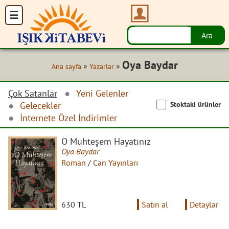
Oya Baydar
»
»
Ana sayfa
Yazarlar
Çok Satanlar
Yeni Gelenler
Stoktaki ürünler
Gelecekler
İnternete Özel İndirimler
O Muhteşem Hayatınız
Oya Baydar
Roman
/
Can Yayınları
630 TL
Satın al
Detaylar