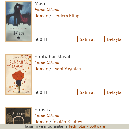
Mavi
Fezile Olkanlı
Roman
/
Herdem Kitap
300 TL
Satın al
Detaylar
Sonbahar Masalı
Fezile Olkanlı
Roman
/
Eyobi Yayınları
300 TL
Satın al
Detaylar
Sonsuz
Fezile Olkanlı
Roman
/
İnkılâp Kitabevi
Tasarım ve programlama
TechnoLink Software