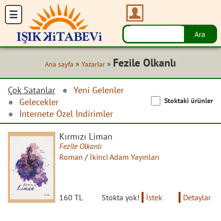
Fezile Olkanlı
»
»
Ana sayfa
Yazarlar
Çok Satanlar
Yeni Gelenler
Stoktaki ürünler
Gelecekler
İnternete Özel İndirimler
Kırmızı Liman
Fezile Olkanlı
Roman
/
İkinci Adam Yayınları
160 TL
Stokta yok!
İstek
Detaylar