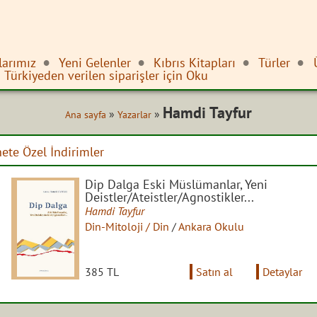
larımız
Yeni Gelenler
Kıbrıs Kitapları
Türler
Türkiyeden verilen siparişler için Oku
Hamdi Tayfur
»
»
Ana sayfa
Yazarlar
nete Özel İndirimler
Dip Dalga Eski Müslümanlar, Yeni
Deistler/Ateistler/Agnostikler...
Hamdi Tayfur
Din-Mitoloji / Din
/
Ankara Okulu
385 TL
Satın al
Detaylar