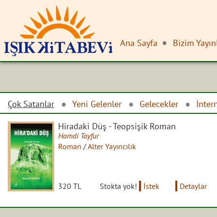
Ana Sayfa
Bizim Yayın
Çok Satanlar
Yeni Gelenler
Gelecekler
İnter
Hiradaki Düş - Teopsişik Roman
Hamdi Tayfur
Roman
/
Alter Yayıncılık
320 TL
Stokta yok!
İstek
Detaylar