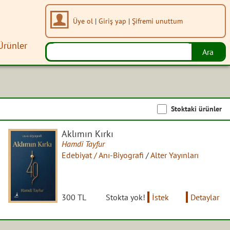
Üye ol
|
Giriş yap
|
Şifremi unuttum
Ürünler
Stoktaki ürünler
Aklımın Kırkı
Hamdi Tayfur
Edebiyat / Anı-Biyografi
/
Alter Yayınları
300 TL
Stokta yok!
İstek
Detaylar