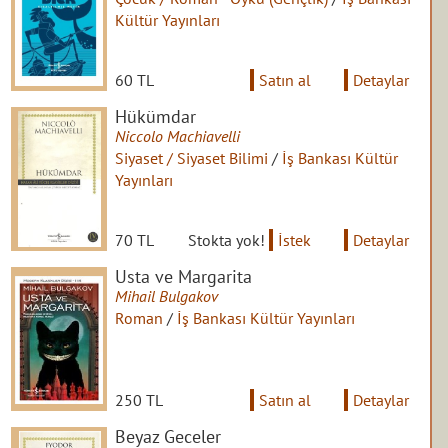
Kültür Yayınları
60 TL
Satın al
Detaylar
Hükümdar
Niccolo Machiavelli
Siyaset / Siyaset Bilimi
/
İş Bankası Kültür
Yayınları
70 TL
Stokta yok!
İstek
Detaylar
Usta ve Margarita
Mihail Bulgakov
Roman
/
İş Bankası Kültür Yayınları
250 TL
Satın al
Detaylar
Beyaz Geceler