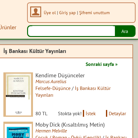
Üye ol
|
Giriş yap
|
Şifremi unuttum
Ürünler
İş Bankası Kültür Yayınları
Sonraki sayfa »
Kendime Düşünceler
Marcus Aurelius
Felsefe-Düşünce
/
İş Bankası Kültür
Yayınları
80 TL
Stokta yok!
İstek
Detaylar
Moby Dick (Kısaltılmış Metin)
Hermen Melville
Çocuk / Roman - Öykü (Gençlik)
/
İş Bankası