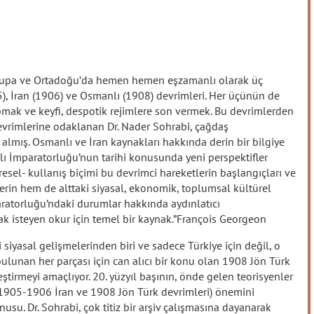
vrupa ve Ortadoğu’da hemen hemen eşzamanlı olarak üç
5), İran (1906) ve Osmanlı (1908) devrimleri. Her üçünün de
apmak ve keyfi, despotik rejimlere son vermek. Bu devrimlerden
devrimlerine odaklanan Dr. Nader Sohrabi, çağdaş
almış. Osmanlı ve İran kaynakları hakkında derin bir bilgiye
lı İmparatorluğu’nun tarihi konusunda yeni perspektifler
üresel- kullanış biçimi bu devrimci hareketlerin başlangıçları ve
rlerin hem de alttaki siyasal, ekonomik, toplumsal kültürel
paratorluğu’ndaki durumlar hakkında aydınlatıcı
k isteyen okur için temel bir kaynak.”François Georgeon
 siyasal gelişmelerinden biri ve sadece Türkiye için değil, o
ulunan her parçası için can alıcı bir konu olan 1908 Jön Türk
ştirmeyi amaçlıyor. 20. yüzyıl başının, önde gelen teorisyenler
 (1905-1906 İran ve 1908 Jön Türk devrimleri) önemini
usu. Dr. Sohrabi, çok titiz bir arşiv çalışmasına dayanarak