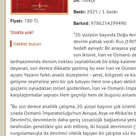
Baskı:
2025 / 1. baskı
Fiyatı:
780 TL
Barkod:
9786254299490
Stokta yok!
“20. yüzyılın başında Doğu A
devrim patlak verdi: Rus (190
İstekte bulun
hedefi aynıydı: Bir anayasa y
son ikisine, İran ve Osmanlı 
tarihyazımında dönüm noktası sayılabilecek bir kitap kaleme 
dayanan, son derece dikkatle yazılmış bu eser İran ve Osman
açıyor. Yazarın farklı analiz düzeylerini –yerel, bölgesel ve k
gelişme seyirlerine yeni bir ışık tutuyor. Hem öne çıkan aktö
güçlerin oynadıkları rolleri gösterirken, İran ve Osmanlı İm
karşılaştırmalar yapıyor. Hem geçmişi hem de bugünü anlama
“Bu son derece analitik çalışma, 20. yüzyıl başının çok önemli
sırada Osmanlı İmparatorluğu’nun Avrupa, Asya ve Afrika’da b
Devrimi’ni, devrimlerin daha geniş sosyolojik bağlamına yerle
tarafından genellikle göz ardı edilmiş, iki büyük devriminin
vurgulamasıyla da devrimci nitelik taşıyan bir çalışma söz kon