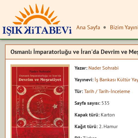
Ana Sayfa
Bizim Yayın
Osmanlı İmparatorluğu ve İran'da Devrim ve Meş
Yazar:
Nader Sohrabi
Yayınevi:
İş Bankası Kültür Yay
Tür:
Tarih / Tarih-İnceleme
Sayfa sayısı:
535
Kapak türü:
Karton
Kağıt türü:
2. Hamur
Dil:
Türkçe