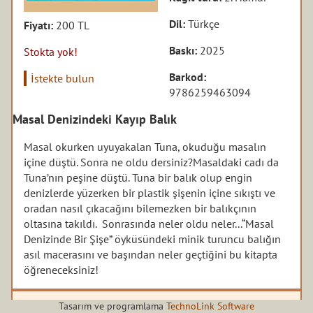
Dil:
Türkçe
Fiyatı:
200 TL
Baskı:
2025
Stokta yok!
Barkod:
İstekte bulun
9786259463094
Masal Denizindeki Kayıp Balık
Masal okurken uyuyakalan Tuna, okuduğu masalın
içine düştü. Sonra ne oldu dersiniz?Masaldaki cadı da
Tuna’nın peşine düştü. Tuna bir balık olup engin
denizlerde yüzerken bir plastik şişenin içine sıkıştı ve
oradan nasıl çıkacağını bilemezken bir balıkçının
oltasına takıldı. Sonrasında neler oldu neler...“Masal
Denizinde Bir Şişe” öyküsündeki minik turuncu balığın
asıl macerasını ve başından neler geçtiğini bu kitapta
öğreneceksiniz!
Yazarın diğer kitapları
Tasarım ve programlama
TechnoLink Software