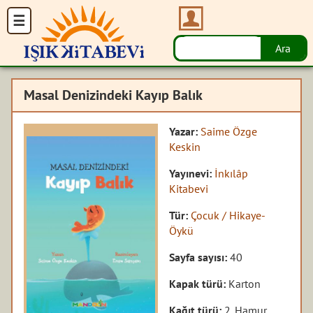
Masal Denizindeki Kayıp Balık
Yazar:
Saime Özge
Keskin
Yayınevi:
İnkılâp
Kitabevi
Tür:
Çocuk / Hikaye-
Öykü
Sayfa sayısı:
40
Kapak türü:
Karton
Kağıt türü:
2. Hamur