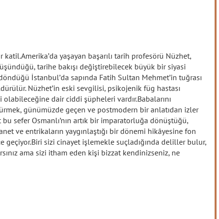
 katil.Amerika’da yaşayan başarılı tarih profesörü Nüzhet,
şündüğü, tarihe bakışı değiştirebilecek büyük bir siyasi
 döndüğü İstanbul’da sapında Fatih Sultan Mehmet’in tuğrası
rülür. Nüzhet’in eski sevgilisi, psikojenik füg hastası
i olabileceğine dair ciddi şüpheleri vardır.Babalarını
ürmek, günümüzde geçen ve postmodern bir anlatıdan izler
it bu sefer Osmanlı’nın artık bir imparatorluğa dönüştüğü,
ihanet ve entrikaların yaygınlaştığı bir dönemi hikâyesine fon
 geçiyor.Biri sizi cinayet işlemekle suçladığında deliller bulur,
ırsınız ama sizi itham eden kişi bizzat kendinizseniz, ne