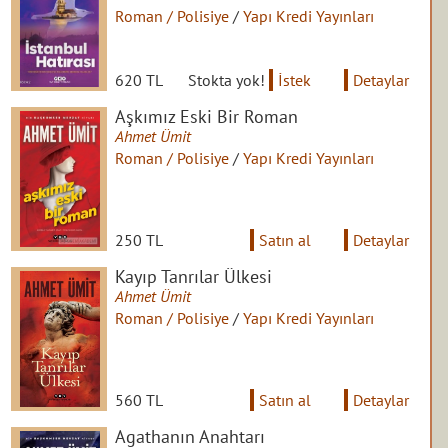
Roman / Polisiye
/
Yapı Kredi Yayınları
620 TL
Stokta yok!
İstek
Detaylar
Aşkımız Eski Bir Roman
Ahmet Ümit
Roman / Polisiye
/
Yapı Kredi Yayınları
250 TL
Satın al
Detaylar
Kayıp Tanrılar Ülkesi
Ahmet Ümit
Roman / Polisiye
/
Yapı Kredi Yayınları
560 TL
Satın al
Detaylar
Agathanın Anahtarı