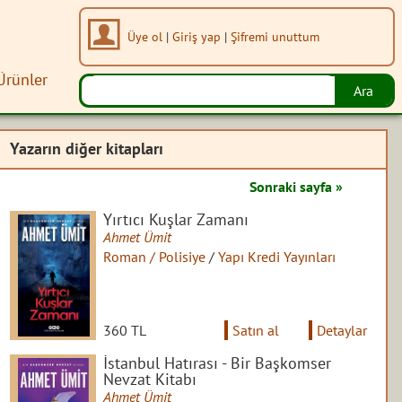
Üye ol
|
Giriş yap
|
Şifremi unuttum
Ürünler
Yazarın diğer kitapları
Sonraki sayfa »
Yırtıcı Kuşlar Zamanı
Ahmet Ümit
Roman / Polisiye
/
Yapı Kredi Yayınları
360 TL
Satın al
Detaylar
İstanbul Hatırası - Bir Başkomser
Nevzat Kitabı
Ahmet Ümit