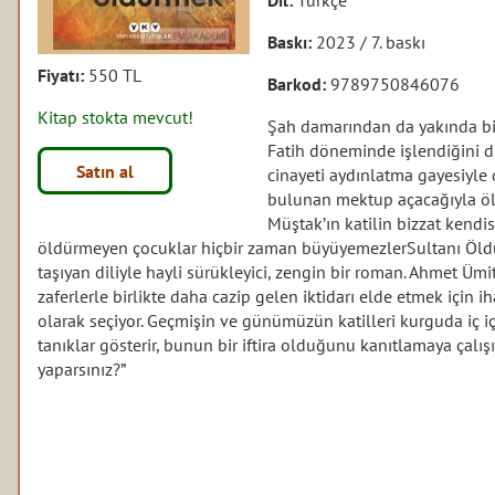
Baskı:
2023 / 7. baskı
Fiyatı:
550 TL
Barkod:
9789750846076
Kitap stokta mevcut!
Şah damarından da yakında bir
Fatih döneminde işlendiğini dü
Satın al
cinayeti aydınlatma gayesiyle
bulunan mektup açacağıyla öldü
Müştak’ın katilin bizzat kendis
öldürmeyen çocuklar hiçbir zaman büyüyemezlerSultanı Öld
taşıyan diliyle hayli sürükleyici, zengin bir roman. Ahmet Üm
zaferlerle birlikte daha cazip gelen iktidarı elde etmek için 
olarak seçiyor. Geçmişin ve günümüzün katilleri kurguda iç içe
tanıklar gösterir, bunun bir iftira olduğunu kanıtlamaya çalış
yaparsınız?”