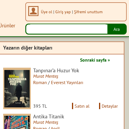
Üye ol
|
Giriş yap
|
Şifremi unuttum
Ürünler
Yazarın diğer kitapları
Sonraki sayfa »
Tanpınar’a Huzur Yok
Murat Menteş
Roman
/
Everest Yayınları
395 TL
Satın al
Detaylar
Antika Titanik
Murat Menteş
Roman
/
April