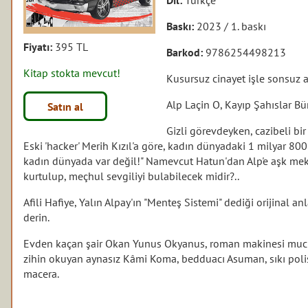
Baskı:
2023 / 1. baskı
Fiyatı:
395 TL
Barkod:
9786254498213
Kitap stokta mevcut!
Kusursuz cinayet işle sonsuz a
Alp Laçin O, Kayıp Şahıslar Bü
Satın al
Gizli görevdeyken, cazibeli bir
Eski 'hacker' Merih Kızıl'a göre, kadın dünyadaki 1 milyar 8
kadın dünyada var değil!" Namevcut Hatun'dan Alp'e aşk mektu
kurtulup, meçhul sevgiliyi bulabilecek midir?..
Afili Hafiye, Yalın Alpay'ın "Menteş Sistemi" dediği orijinal a
derin.
Evden kaçan şair Okan Yunus Okyanus, roman makinesi mucid
zihin okuyan aynasız Kâmi Koma, bedduacı Asuman, sıkı polis 
macera.