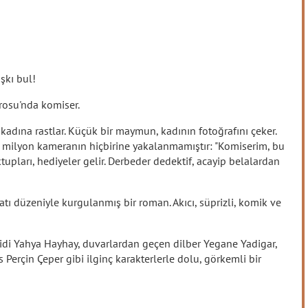
şkı bul!
rosu'nda komiser.
 kadına rastlar. Küçük bir maymun, kadının fotoğrafını çeker.
00 milyon kameranın hiçbirine yakalanmamıştır: "Komiserim, bu
pları, hediyeler gelir. Derbeder dedektif, acayip belalardan
nlatı düzeniyle kurgulanmış bir roman. Akıcı, süprizli, komik ve
i Yahya Hayhay, duvarlardan geçen dilber Yegane Yadigar,
Perçin Çeper gibi ilginç karakterlerle dolu, görkemli bir