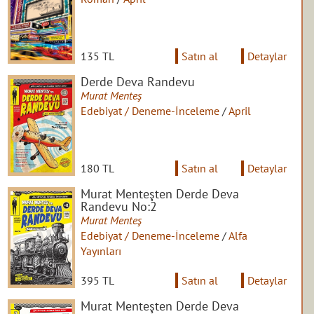
135 TL
Satın al
Detaylar
Derde Deva Randevu
Murat Menteş
Edebiyat / Deneme-İnceleme
/
April
180 TL
Satın al
Detaylar
Murat Menteşten Derde Deva
Randevu No:2
Murat Menteş
Edebiyat / Deneme-İnceleme
/
Alfa
Yayınları
395 TL
Satın al
Detaylar
Murat Menteşten Derde Deva