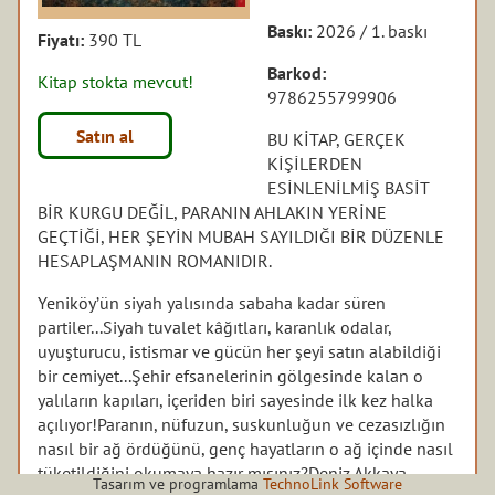
Baskı:
2026 / 1. baskı
Fiyatı:
390 TL
Barkod:
Kitap stokta mevcut!
9786255799906
Satın al
BU KİTAP, GERÇEK
KİŞİLERDEN
ESİNLENİLMİŞ BASİT
BİR KURGU DEĞİL, PARANIN AHLAKIN YERİNE
GEÇTİĞİ, HER ŞEYİN MUBAH SAYILDIĞI BİR DÜZENLE
HESAPLAŞMANIN ROMANIDIR.
Yeniköy’ün siyah yalısında sabaha kadar süren
partiler...
Siyah tuvalet kâğıtları, karanlık odalar,
uyuşturucu, istismar ve gücün her şeyi satın alabildiği
bir cemiyet...
Şehir efsanelerinin gölgesinde kalan o
yalıların kapıları, içeriden biri sayesinde ilk kez halka
açılıyor!
Paranın, nüfuzun, suskunluğun ve cezasızlığın
nasıl bir ağ ördüğünü, genç hayatların o ağ içinde nasıl
tüketildiğini okumaya hazır mısınız?
Deniz Akkaya,
Tasarım ve programlama
TechnoLink Software