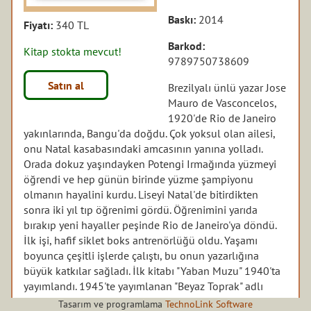
Baskı:
2014
Fiyatı:
340 TL
Barkod:
Kitap stokta mevcut!
9789750738609
Satın al
Brezilyalı ünlü yazar Jose
Mauro de Vasconcelos,
1920'de Rio de Janeiro
yakınlarında, Bangu'da doğdu. Çok yoksul olan ailesi,
onu Natal kasabasındaki amcasının yanına yolladı.
Orada dokuz yaşındayken Potengi Irmağında yüzmeyi
öğrendi ve hep günün birinde yüzme şampiyonu
olmanın hayalini kurdu. Liseyi Natal'de bitirdikten
sonra iki yıl tıp öğrenimi gördü. Öğrenimini yarıda
bırakıp yeni hayaller peşinde Rio de Janeiro'ya döndü.
İlk işi, hafif siklet boks antrenörlüğü oldu. Yaşamı
boyunca çeşitli işlerde çalıştı, bu onun yazarlığına
büyük katkılar sağladı. İlk kitabı "Yaban Muzu" 1940'ta
yayımlandı. 1945'te yayımlanan "Beyaz Toprak" adlı
romanı çok beğenildi. Daha sonra "Evden Uzakta"
Tasarım ve programlama
TechnoLink Software