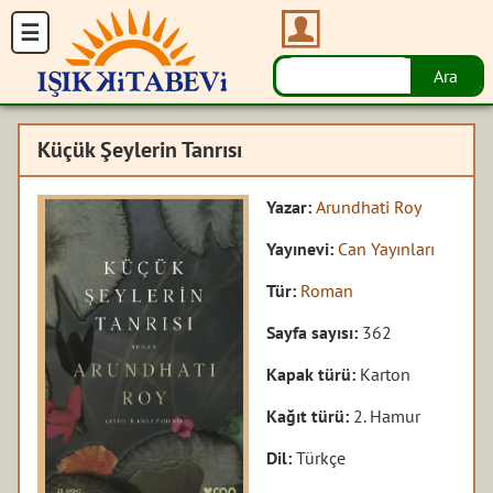
Küçük Şeylerin Tanrısı
Yazar:
Arundhati Roy
Yayınevi:
Can Yayınları
Tür:
Roman
Sayfa sayısı:
362
Kapak türü:
Karton
Kağıt türü:
2. Hamur
Dil:
Türkçe