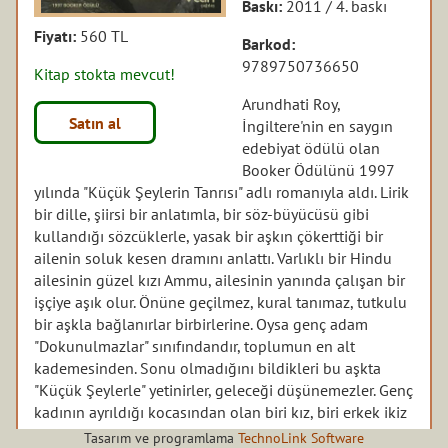
Baskı:
2011 / 4. baskı
Fiyatı:
560 TL
Barkod:
9789750736650
Kitap stokta mevcut!
Arundhati Roy,
Satın al
İngiltere'nin en saygın
edebiyat ödülü olan
Booker Ödülünü 1997
yılında "Küçük Şeylerin Tanrısı" adlı romanıyla aldı. Lirik
bir dille, şiirsi bir anlatımla, bir söz-büyücüsü gibi
kullandığı sözcüklerle, yasak bir aşkın çökerttiği bir
ailenin soluk kesen dramını anlattı. Varlıklı bir Hindu
ailesinin güzel kızı Ammu, ailesinin yanında çalışan bir
işçiye aşık olur. Önüne geçilmez, kural tanımaz, tutkulu
bir aşkla bağlanırlar birbirlerine. Oysa genç adam
"Dokunulmazlar" sınıfındandır, toplumun en alt
kademesinden. Sonu olmadığını bildikleri bu aşkta
"Küçük Şeylerle" yetinirler, geleceği düşünemezler. Genç
kadının ayrıldığı kocasından olan biri kız, biri erkek ikiz
çocukları bu aşkın doğal tanıklarıdır. Olaylar,
Tasarım ve programlama
TechnoLink Software