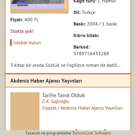
Kağıt türü:
1. Hamur
Dil:
Türkçe
Fiyatı:
400 TL
Baskı:
2004 / 1. baskı
Stokta yok!
Kıbrıs kitabı
İstekte bulun
Barkod:
9789758433288
3 kitap bir arada Sözlük ve İngilizce roman da dahil...
Akdeniz Haber Ajansı Yayınları
Tarihe Tanık Olduk
Z. K. Sağıroğlu
Siyaset
/
Akdeniz Haber Ajansı Yayınları
150 TL
Satın al
Detaylar
Tasarım ve programlama
TechnoLink Software