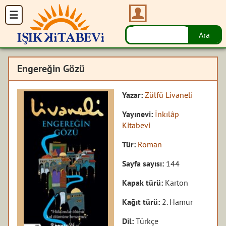
Engereğin Gözü
Yazar:
Zülfü Livaneli
Yayınevi:
İnkılâp
Kitabevi
Tür:
Roman
Sayfa sayısı:
144
Kapak türü:
Karton
Kağıt türü:
2. Hamur
Dil:
Türkçe