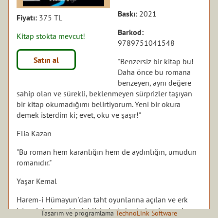
Baskı:
2021
Fiyatı:
375 TL
Barkod:
Kitap stokta mevcut!
9789751041548
Satın al
"Benzersiz bir kitap bu!
Daha önce bu romana
benzeyen, aynı değere
sahip olan ve sürekli, beklenmeyen sürprizler taşıyan
bir kitap okumadığımı belirtiyorum. Yeni bir okura
demek isterdim ki; evet, oku ve şaşır!"
Elia Kazan
"Bu roman hem karanlığın hem de aydınlığın, umudun
romanıdır."
Yaşar Kemal
Harem-i Hümayun'dan taht oyunlarına açılan ve erk
istencinin karanlık dehlizlerinde kaybolup insanı, insan
Tasarım ve programlama
TechnoLink Software