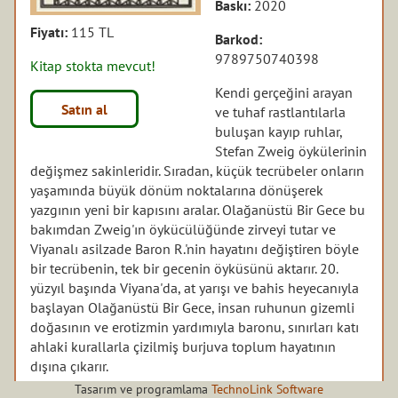
Baskı:
2020
Fiyatı:
115 TL
Barkod:
9789750740398
Kitap stokta mevcut!
Kendi gerçeğini arayan
Satın al
ve tuhaf rastlantılarla
buluşan kayıp ruhlar,
Stefan Zweig öykülerinin
değişmez sakinleridir. Sıradan, küçük tecrübeler onların
yaşamında büyük dönüm noktalarına dönüşerek
yazgının yeni bir kapısını aralar. Olağanüstü Bir Gece bu
bakımdan Zweig'ın öykücülüğünde zirveyi tutar ve
Viyanalı asilzade Baron R.'nin hayatını değiştiren böyle
bir tecrübenin, tek bir gecenin öyküsünü aktarır. 20.
yüzyıl başında Viyana'da, at yarışı ve bahis heyecanıyla
başlayan Olağanüstü Bir Gece, insan ruhunun gizemli
doğasının ve erotizmin yardımıyla baronu, sınırları katı
ahlaki kurallarla çizilmiş burjuva toplum hayatının
dışına çıkarır.
Tasarım ve programlama
TechnoLink Software