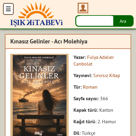
Kınasız Gelinler - Acı Molehiya
Yazar:
Fulya Adalıer
Canbolat
Yayınevi:
Sınırsız Kitap
Tür:
Roman
Sayfa sayısı:
366
Kapak türü:
Karton
Kağıt türü:
2. Hamur
Dil:
Türkçe