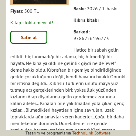
Baskı:
2026 / 1. baskı
Fiyatı:
500 TL
Kıbrıs kitabı
Kitap stokta mevcut!
Barkod:
Satın al
9786256196773
Hatice bir sabah gelin
edildi -hiç tanımadığı bir adama, hiç bilmediği bir
hayata. Ne kına yakıldı ne gelinlik giydi ne de “evet”
deme hakkı oldu. Kıbrıs’tan bir gemiye bindirildiğinde
geride çocukluğunu değil, kendi hayatını bıraktı.
Onunki
bir istisna değildi...
Kıbrıslı Türklerin unutulmaya yüz
tutmuş acı gerçeklerinden biri; yoksulluk yüzünden
kızlarını Arap diyarlarına gelin göndermek zorunda
kalan aileler... Kınaları bile yakılmadan yola çıkan genç
kızlar... Bilmedikleri hayatların içine savrulan, uzak
topraklarda ağır sınavlar veren kaderler...
Çoğu bir daha
memleketine dönmedi. Dönebilenler ise geride
bıraktıkları hayata yeniden tutunamadı.
Kimi zaman
Tasarım ve programlama
TechnoLink Software