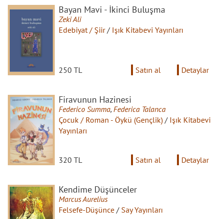
Bayan Mavi - İkinci Buluşma
Zeki Ali
Edebiyat / Şiir
/
Işık Kitabevi Yayınları
250 TL
Satın al
Detaylar
Firavunun Hazinesi
Federico Summa
,
Federica Talanca
Çocuk / Roman - Öykü (Gençlik)
/
Işık Kitabevi
Yayınları
320 TL
Satın al
Detaylar
Kendime Düşünceler
Marcus Aurelius
Felsefe-Düşünce
/
Say Yayınları