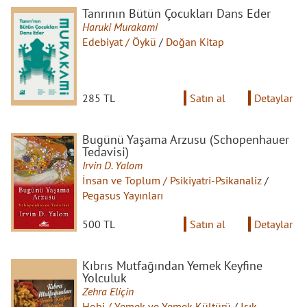
Tanrının Bütün Çocukları Dans Eder
Haruki Murakami
Edebiyat / Öykü
/
Doğan Kitap
285 TL
Satın al
Detaylar
Bugünü Yaşama Arzusu (Schopenhauer
Tedavisi)
Irvin D. Yalom
İnsan ve Toplum / Psikiyatri-Psikanaliz
/
Pegasus Yayınları
500 TL
Satın al
Detaylar
Kıbrıs Mutfağından Yemek Keyfine
Yolculuk
Zehra Eliçin
Hobi / Yemek ve Yemek Kültürü
/
Işık