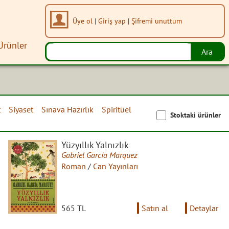
Üye ol
|
Giriş yap
|
Şifremi unuttum
Ürünler
t
Siyaset
Sınava Hazırlık
Spiritüel
Stoktaki ürünler
Yüzyıllık Yalnızlık
Gabriel Garcia Marquez
Roman
/
Can Yayınları
565 TL
Satın al
Detaylar