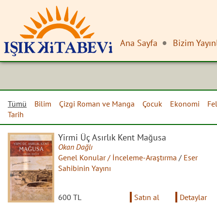
Ana Sayfa
Bizim Yayın
Tümü
Bilim
Çizgi Roman ve Manga
Çocuk
Ekonomi
Fe
Tarih
Yirmi Üç Asırlık Kent Mağusa
Okan Dağlı
Genel Konular / İnceleme-Araştırma
/
Eser
Sahibinin Yayını
600 TL
Satın al
Detaylar