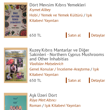
Dört Mevsim Kıbrıs Yemekleri
Kıymet Alibey
Hobi / Yemek ve Yemek Kültürü
/
Işık
Kitabevi Yayınları
650 TL
Satın al
Detaylar
Kuzey Kıbrıs Mantarlar ve Diğer
Sakinleri - Northern Cyprus Mushrooms
and Other İnhabitias
Vladislav Matselevich
Genel Konular / İnceleme-Araştırma
/
Işık
Kitabevi Yayınları
650 TL
Satın al
Detaylar
Aşk Üzeri Dört
Rüya Mert Altıncı
Roman
/
Işık Kitabevi Yayınları