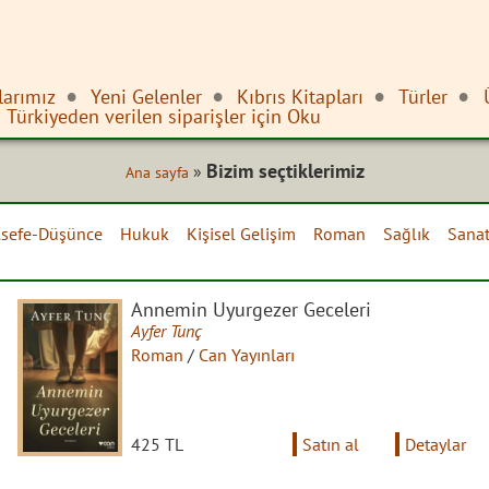
larımız
Yeni Gelenler
Kıbrıs Kitapları
Türler
Türkiyeden verilen siparişler için Oku
Bizim seçtiklerimiz
»
Ana sayfa
lsefe-Düşünce
Hukuk
Kişisel Gelişim
Roman
Sağlık
Sana
Annemin Uyurgezer Geceleri
Ayfer Tunç
Roman
/
Can Yayınları
425 TL
Satın al
Detaylar