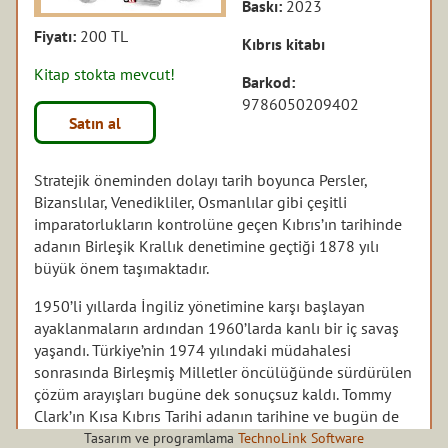
Baskı:
2023
Fiyatı:
200 TL
Kıbrıs kitabı
Kitap stokta mevcut!
Barkod:
9786050209402
Satın al
Stratejik öneminden dolayı tarih boyunca Persler,
Bizanslılar, Venedikliler, Osmanlılar gibi çeşitli
imparatorlukların kontrolüne geçen Kıbrıs’ın tarihinde
adanın Birleşik Krallık denetimine geçtiği 1878 yılı
büyük önem taşımaktadır.
1950’li yıllarda İngiliz yönetimine karşı başlayan
ayaklanmaların ardından 1960’larda kanlı bir iç savaş
yaşandı. Türkiye’nin 1974 yılındaki müdahalesi
sonrasında Birleşmiş Milletler öncülüğünde sürdürülen
çözüm arayışları bugüne dek sonuçsuz kaldı. Tommy
Clark’ın Kısa Kıbrıs Tarihi adanın tarihine ve bugün de
devam eden siyasi anlaşmazlıkların kökenine dair eşsiz
Tasarım ve programlama
TechnoLink Software