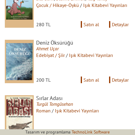
Çocuk / Hikaye-Öykü
/
Işık Kitabevi Yayınları
280 TL
Satın al
Detaylar
Deniz Öksürüğü
Ahmet Uçar
Edebiyat / Şiir
/
Işık Kitabevi Yayınları
200 TL
Satın al
Detaylar
Sırlar Adası
Turgül Tomgüsehan
Roman
/
Işık Kitabevi Yayınları
Tasarım ve programlama
TechnoLink Software