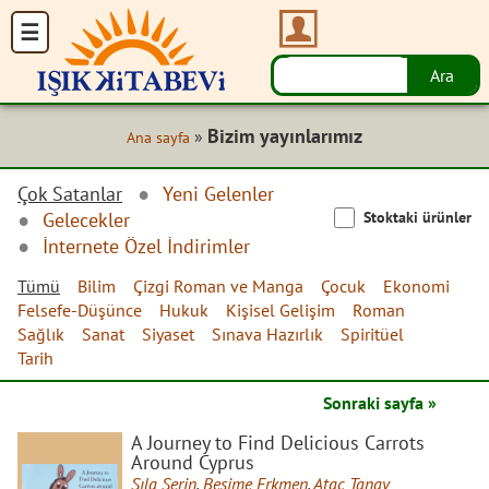
Bizim yayınlarımız
»
Ana sayfa
Çok Satanlar
Yeni Gelenler
Stoktaki ürünler
Gelecekler
İnternete Özel İndirimler
Tümü
Bilim
Çizgi Roman ve Manga
Çocuk
Ekonomi
Felsefe-Düşünce
Hukuk
Kişisel Gelişim
Roman
Sağlık
Sanat
Siyaset
Sınava Hazırlık
Spiritüel
Tarih
Sonraki sayfa »
A Journey to Find Delicious Carrots
Around Cyprus
Sıla Serin
,
Besime Erkmen
,
Ataç Tanay